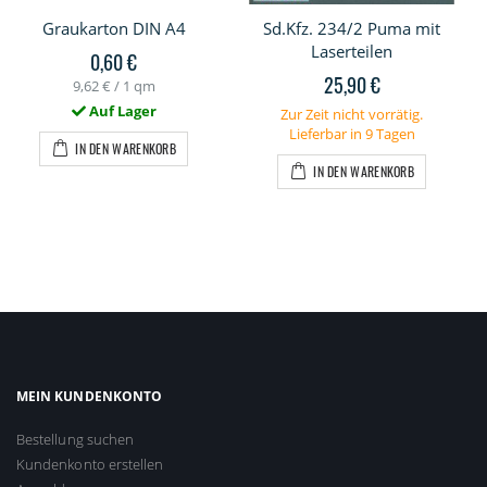
Graukarton DIN A4
Sd.Kfz. 234/2 Puma mit
Laserteilen
0,60 €
25,90 €
9,62 €
/ 1 qm
Auf Lager
Zur Zeit nicht vorrätig.
Lieferbar in 9 Tagen
IN DEN WARENKORB
IN DEN WARENKORB
MEIN KUNDENKONTO
Bestellung suchen
Kundenkonto erstellen