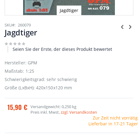
Jagdtiger
Zum
Anfang
SKU
260079
der
Jagdtiger
Bildgalerie
springen
Seien Sie der Erste, der dieses Produkt bewertet
Hersteller: GPM
Maßstab: 1:25
Schwierigkeitsgrad: sehr schwierig
Größe (LxBxH): 420x150x120 mm
15,90 €
Versandgewicht: 0,250 kg
Preis inkl. Mwst,
zzgl. Versandkosten
Zur Zeit nicht vorrätig
Lieferbar in 17-21 Tage