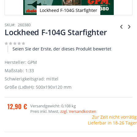
Lockheed F-104G Starfighter
Zum
Anfang
SKU
260380
der
Lockheed F-104G Starfighter
Bildgalerie
springen
Seien Sie der Erste, der dieses Produkt bewertet
Hersteller: GPM
Maßstab: 1:33
Schwierigkeitsgrad: mittel
Größe (LxBxH): 500x190x120 mm
12,90 €
Versandgewicht: 0,108 kg
Preis inkl. Mwst,
zzgl. Versandkosten
Zur Zeit nicht vorrätig
Lieferbar in 18-26 Tage