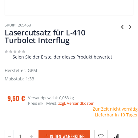
Zum
Anfang
SKU
265458
der
Lasercutsatz für L-410
Bildgalerie
Turbolet Interflug
springen
Seien Sie der Erste, der dieses Produkt bewertet
Hersteller: GPM
Maßstab: 1:33
9,50 €
Versandgewicht: 0,068 kg
Preis inkl. Mwst,
zzgl. Versandkosten
Zur Zeit nicht vorrätig
Lieferbar in 10 Tage
IN DEN WARENKORB