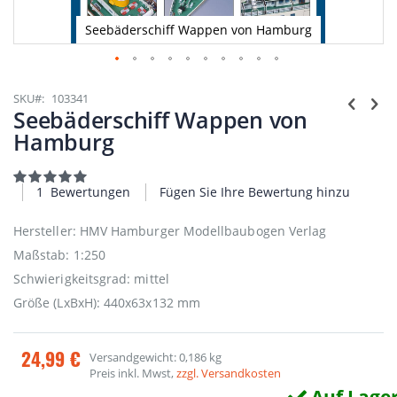
Seebäderschiff Wappen von Hamburg
Zum
Anfang
SKU
103341
der
Seebäderschiff Wappen von
Bildgalerie
Hamburg
springen
Bewertung:
100
100
% of
1
Bewertungen
Fügen Sie Ihre Bewertung hinzu
Hersteller: HMV Hamburger Modellbaubogen Verlag
Maßstab: 1:250
Schwierigkeitsgrad: mittel
Größe (LxBxH): 440x63x132 mm
24,99 €
Versandgewicht: 0,186 kg
Preis inkl. Mwst,
zzgl. Versandkosten