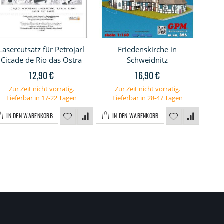
Lasercutsatz für Petrojarl
Friedenskirche in
La
Cicade de Rio das Ostra
Schweidnitz
12,90 €
16,90 €
Zur Zeit nicht vorrätig.
Zur Zeit nicht vorrätig.
Z
Lieferbar in 17-22 Tagen
Lieferbar in 28-47 Tagen
L
IN DEN WARENKORB
IN DEN WARENKORB
I