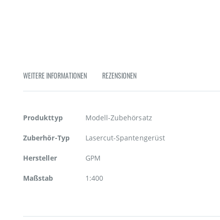
Zum
Anfang
der
Bildgalerie
springen
WEITERE INFORMATIONEN
REZENSIONEN
Weitere
Produkttyp
Modell-Zubehörsatz
Informationen
Zuberhör-Typ
Lasercut-Spantengerüst
Hersteller
GPM
Maßstab
1:400