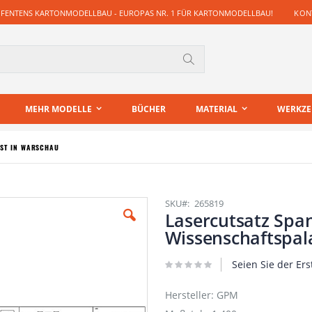
 FENTENS KARTONMODELLBAU - EUROPAS NR. 1 FÜR KARTONMODELLBAU!
KONT
Suche
MEHR MODELLE
BÜCHER
MATERIAL
WERKZ
AST IN WARSCHAU
SKU
265819
Lasercutsatz Span
Wissenschaftspal
Seien Sie der Ers
Hersteller: GPM