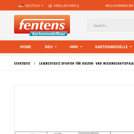
Zum
SPRACHE
DEUTSCH
VERGLEICHEN (
)
WILLKOMMEN BEI
Inhalt
springen
Suche
HOME
NEU
HMV
KARTONMODELLE
STARTSEITE
LASERCUTSATZ SPANTEN FÜR KULTUR- UND WISSENSCHAFTSPAL
Zum
Ende
der
Bildgalerie
springen