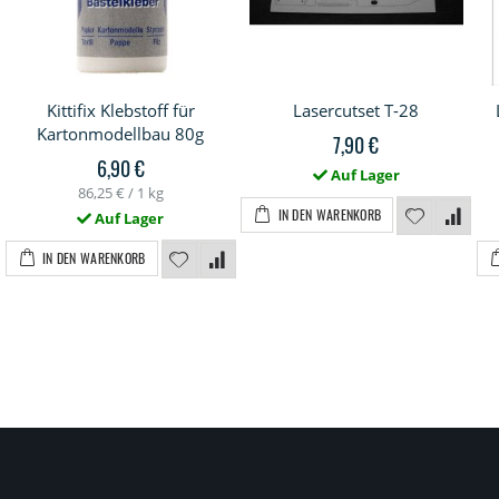
Kittifix Klebstoff für
Lasercutset T-28
Kartonmodellbau 80g
7,90 €
6,90 €
Auf Lager
86,25 €
/ 1 kg
IN DEN WARENKORB
Auf Lager
IN DEN WARENKORB