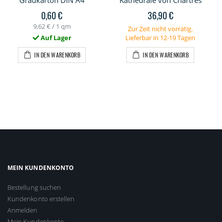
Graukarton DIN A4
Kathedrale von Chartres
0,60 €
36,90 €
9,62 €
/ 1 qm
Zur Zeit nicht vorrätig.
Auf Lager
Lieferbar in 12-19 Tagen
IN DEN WARENKORB
IN DEN WARENKORB
MEIN KUNDENKONTO
Bestellung suchen
Kundenkonto erstellen
Anmelden
Mein Kundenkonto