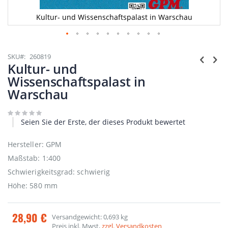
Kultur- und Wissenschaftspalast in Warschau
Zum
Anfang
SKU
260819
der
Kultur- und
Bildgalerie
Wissenschaftspalast in
springen
Warschau
Seien Sie der Erste, der dieses Produkt bewertet
Hersteller: GPM
Maßstab: 1:400
Schwierigkeitsgrad: schwierig
Höhe: 580 mm
28,90 €
Versandgewicht: 0,693 kg
Preis inkl. Mwst,
zzgl. Versandkosten