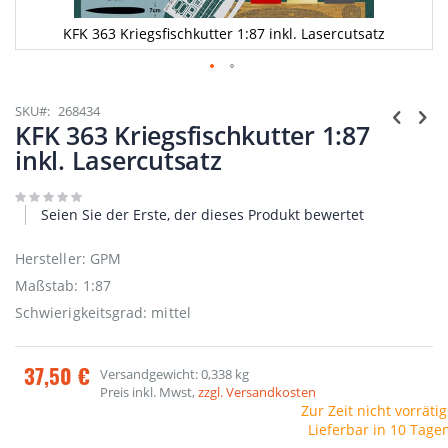
KFK 363 Kriegsfischkutter 1:87 inkl. Lasercutsatz
Zum
Anfang
SKU
268434
der
KFK 363 Kriegsfischkutter 1:87
Bildgalerie
inkl. Lasercutsatz
springen
Seien Sie der Erste, der dieses Produkt bewertet
Hersteller: GPM
Maßstab: 1:87
Schwierigkeitsgrad: mittel
37,50 €
Versandgewicht: 0,338 kg
Preis inkl. Mwst,
zzgl. Versandkosten
Zur Zeit nicht vorrätig
Lieferbar in 10 Tage