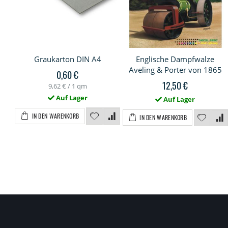
Graukarton DIN A4
Englische Dampfwalze
Aveling & Porter von 1865
0,60 €
12,50 €
9,62 €
/ 1 qm
Auf Lager
Auf Lager
IN DEN WARENKORB
IN DEN WARENKORB