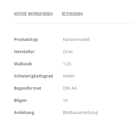
Zum
Anfang
WEITERE INFORMATIONEN
REZENSIONEN
der
Bildgalerie
springen
Weitere
Produkttyp
Kartonmodell
Informationen
Hersteller
Oriel
Maßstab
1:25
Schwierigkeitsgrad
mittel
Bogenformat
DIN A4
Bögen
10
Anleitung
Bildbauanleitung