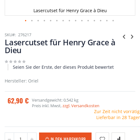
Lasercutset für Henry Grace à Dieu
Zum
Anfang
SKU
276217
der
Lasercutset für Henry Grace à
Bildgalerie
Dieu
springen
Seien Sie der Erste, der dieses Produkt bewertet
Hersteller: Oriel
62,90 €
Versandgewicht: 0,542 kg
Preis inkl. Mwst,
zzgl. Versandkosten
Zur Zeit nicht vorrätig
Lieferbar in 28 Tage
IN DEN WARENKORB