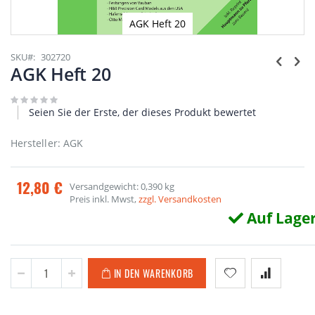
AGK Heft 20
Zum
Anfang
SKU
302720
der
AGK Heft 20
Bildgalerie
springen
Seien Sie der Erste, der dieses Produkt bewertet
Hersteller: AGK
12,80 €
Versandgewicht: 0,390 kg
Preis inkl. Mwst,
zzgl. Versandkosten
Auf Lage
IN DEN WARENKORB