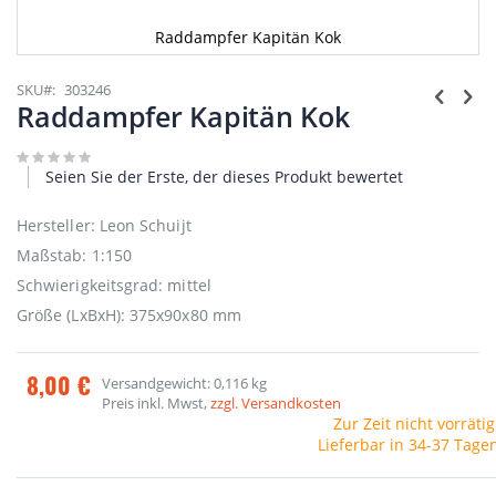
Raddampfer Kapitän Kok
Zum
Anfang
SKU
303246
der
Raddampfer Kapitän Kok
Bildgalerie
springen
Seien Sie der Erste, der dieses Produkt bewertet
Hersteller: Leon Schuijt
Maßstab: 1:150
Schwierigkeitsgrad: mittel
Größe (LxBxH): 375x90x80 mm
8,00 €
Versandgewicht: 0,116 kg
Preis inkl. Mwst,
zzgl. Versandkosten
Zur Zeit nicht vorrätig
Lieferbar in 34-37 Tage