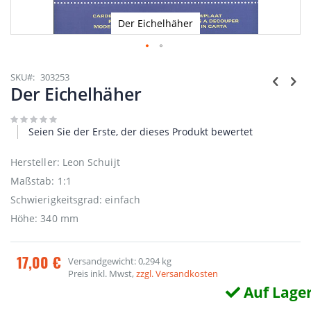
Der Eichelhäher
Zum
Anfang
SKU
303253
der
Der Eichelhäher
Bildgalerie
springen
Seien Sie der Erste, der dieses Produkt bewertet
Hersteller: Leon Schuijt
Maßstab: 1:1
Schwierigkeitsgrad: einfach
Höhe: 340 mm
17,00 €
Versandgewicht: 0,294 kg
Preis inkl. Mwst,
zzgl. Versandkosten
Auf Lage