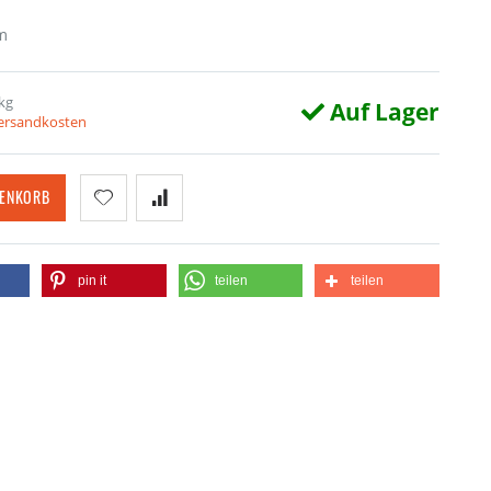
m
kg
Auf Lager
Versandkosten
RENKORB
pin it
teilen
teilen
. Paulus Dom in Münster