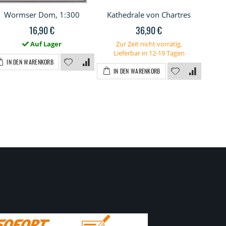
Wormser Dom, 1:300
Kathedrale von Chartres
Ka
16,90 €
36,90 €
Auf Lager
Zur Zeit nicht vorrätig.
Z
Lieferbar in 12-19 Tagen
L
IN DEN WARENKORB
IN DEN WARENKORB
I