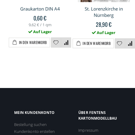
Graukarton DIN A4
St. Lorenzkirche in
Nürnberg
0,60 €
28,90 €
9,62 €
/ 1 qm
Auf Lager
Auf Lager
IN DEN WARENKORB
IN DEN WARENKORB
MEIN KUNDENKONTO
ÜBER FENTENS
KARTONMODELLBAU
Bestellung suchen
Impressum
Kundenkonto erstellen