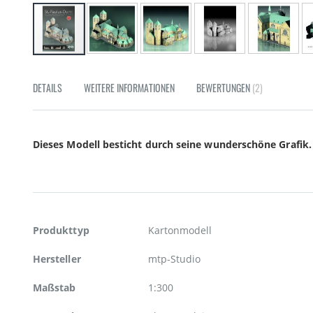
Zum
Anfang
DETAILS
WEITERE INFORMATIONEN
BEWERTUNGEN
2
der
Bildgalerie
springen
Dieses Modell besticht durch seine wunderschöne Grafik.
Weitere
Produkttyp
Kartonmodell
Informationen
Hersteller
mtp-Studio
Maßstab
1:300