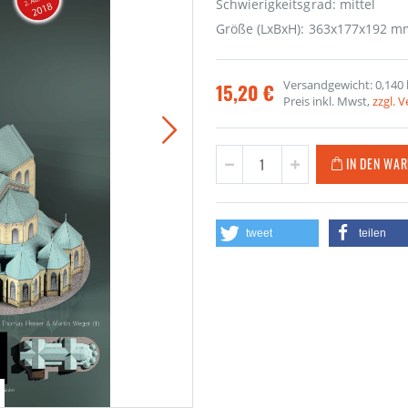
Schwierigkeitsgrad: mittel
Größe (LxBxH): 363x177x192 m
Versandgewicht: 0,140 
15,20 €
Preis inkl. Mwst,
zzgl. 
IN DEN WA
tweet
teilen
St