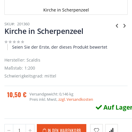
Kirche in Scherpenzeel
Zum
Anfang
SKU
201360
der
Kirche in Scherpenzeel
Bildgalerie
springen
Seien Sie der Erste, der dieses Produkt bewertet
Hersteller: Scaldis
Maßstab: 1:200
Schwierigkeitsgrad: mittel
10,50 €
Versandgewicht: 0,146 kg
Preis inkl. Mwst,
zzgl. Versandkosten
Auf Lage
IN DEN WARENKORB