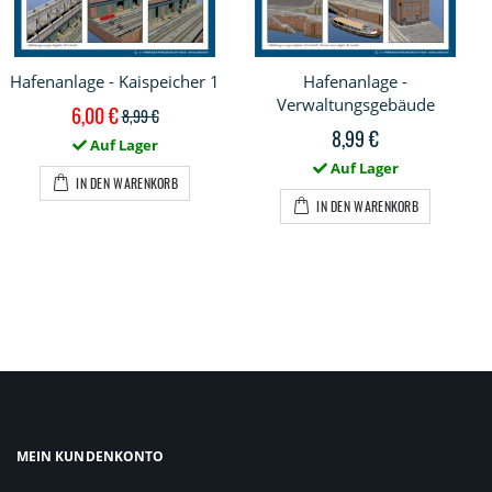
Hafenanlage - Kaispeicher 1
Hafenanlage -
Verwaltungsgebäude
Sonderpreis
6,00 €
8,99 €
8,99 €
Auf Lager
Auf Lager
IN DEN WARENKORB
IN DEN WARENKORB
MEIN KUNDENKONTO