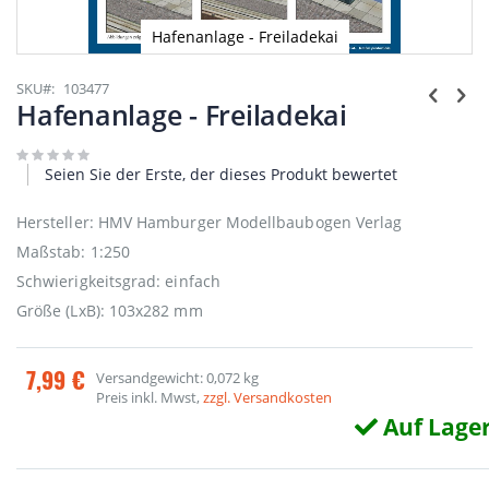
Hafenanlage - Freiladekai
Zum
Anfang
SKU
103477
der
Hafenanlage - Freiladekai
Bildgalerie
springen
Seien Sie der Erste, der dieses Produkt bewertet
Hersteller: HMV Hamburger Modellbaubogen Verlag
Maßstab: 1:250
Schwierigkeitsgrad: einfach
Größe (LxB): 103x282 mm
7,99 €
Versandgewicht: 0,072 kg
Preis inkl. Mwst,
zzgl. Versandkosten
Auf Lage