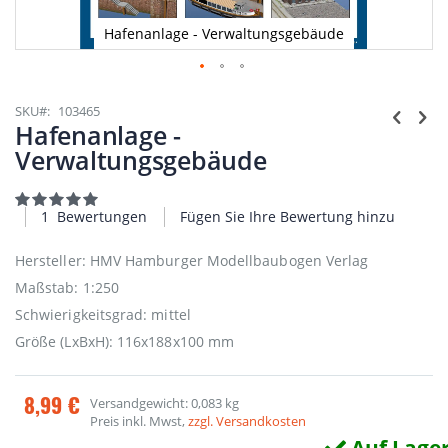
Hafenanlage - Verwaltungsgebäude
Zum
Anfang
SKU
103465
der
Hafenanlage -
Bildgalerie
Verwaltungsgebäude
springen
Bewertung:
100
100
% of
1
Bewertungen
Fügen Sie Ihre Bewertung hinzu
Hersteller: HMV Hamburger Modellbaubogen Verlag
Maßstab: 1:250
Schwierigkeitsgrad: mittel
Größe (LxBxH): 116x188x100 mm
8,99 €
Versandgewicht: 0,083 kg
Preis inkl. Mwst,
zzgl. Versandkosten