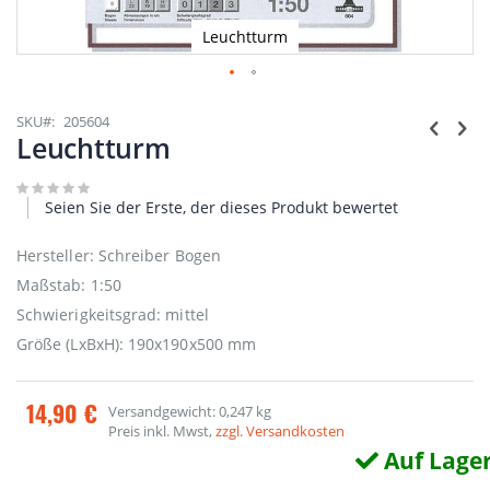
Leuchtturm
Zum
Anfang
SKU
205604
der
Leuchtturm
Bildgalerie
springen
Seien Sie der Erste, der dieses Produkt bewertet
Hersteller: Schreiber Bogen
Maßstab: 1:50
Schwierigkeitsgrad: mittel
Größe (LxBxH): 190x190x500 mm
14,90 €
Versandgewicht: 0,247 kg
Preis inkl. Mwst,
zzgl. Versandkosten
Auf Lage