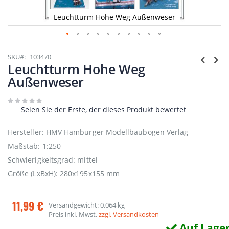
Leuchtturm Hohe Weg Außenweser
Zum
Anfang
SKU
103470
der
Leuchtturm Hohe Weg
Bildgalerie
Außenweser
springen
Seien Sie der Erste, der dieses Produkt bewertet
Hersteller: HMV Hamburger Modellbaubogen Verlag
Maßstab: 1:250
Schwierigkeitsgrad: mittel
Größe (LxBxH): 280x195x155 mm
11,99 €
Versandgewicht: 0,064 kg
Preis inkl. Mwst,
zzgl. Versandkosten
Auf Lage