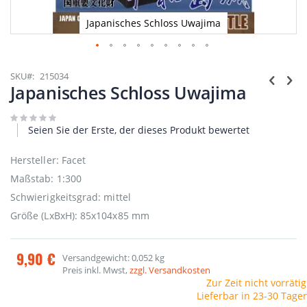
Japanisches Schloss Uwajima
Zum
Anfang
SKU
215034
der
Japanisches Schloss Uwajima
Bildgalerie
springen
Seien Sie der Erste, der dieses Produkt bewertet
Hersteller: Facet
Maßstab: 1:300
Schwierigkeitsgrad: mittel
Größe (LxBxH): 85x104x85 mm
9,90 €
Versandgewicht: 0,052 kg
Preis inkl. Mwst,
zzgl. Versandkosten
Zur Zeit nicht vorrätig
Lieferbar in 23-30 Tage