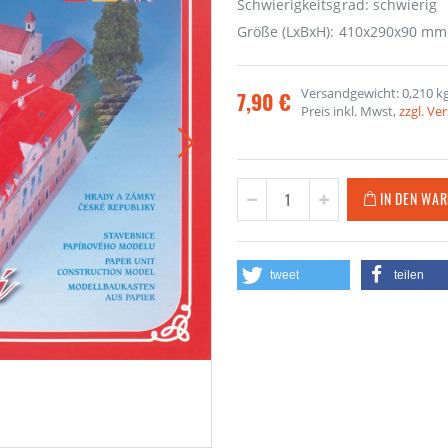
Schwierigkeitsgrad: schwierig
Größe (LxBxH): 410x290x90 mm
Versandgewicht: 0,210 k
7,90 €
Preis inkl. Mwst,
zzgl. V
IN DEN WA
tweet
teilen