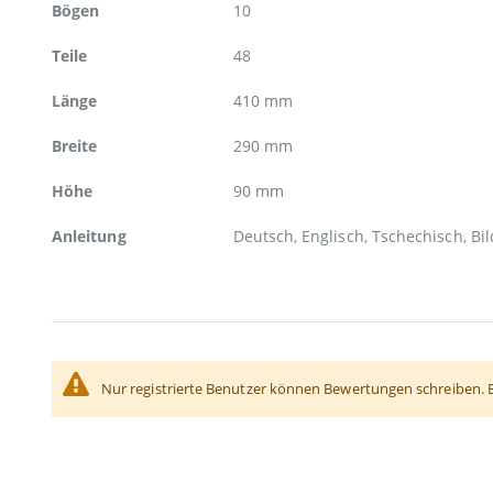
Bögen
10
Teile
48
Länge
410 mm
Breite
290 mm
Höhe
90 mm
Anleitung
Deutsch, Englisch, Tschechisch, Bi
Nur registrierte Benutzer können Bewertungen schreiben. 