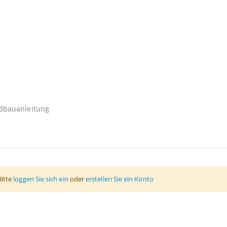
ldbauanleitung
Bitte
loggen Sie sich ein
oder
erstellen Sie ein Konto