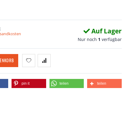
g
Auf Lager
ersandkosten
Nur noch
1
verfügbar
RENKORB
pin it
teilen
teilen
Schloss Zerotinu