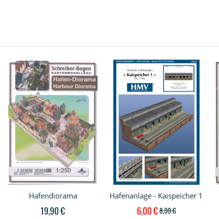
Hafendiorama
Hafenanlage - Kaispeicher 1
Sonderpreis
19,90 €
6,00 €
8,99 €