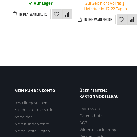
Auf Lager
Zur Zeit nicht vorrätig.
Lieferbar in 17-22 Tagen
IN DEN WARENKORB
IN DEN WARENKORB
MEIN KUNDENKONTO
ÜBER FENTENS
KARTONMODELLBAU
Bestellung suchen
Impressum
Kundenkonto erstellen
Datenschutz
Anmelden
AGB
Mein Kundenkonto
Widerrufsbelehrung
Meine Bestellungen
Versandkosten