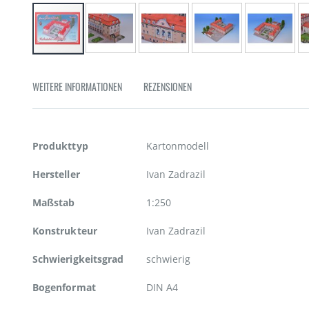
Zum
Anfang
WEITERE INFORMATIONEN
REZENSIONEN
der
Bildgalerie
springen
Weitere
Produkttyp
Kartonmodell
Informationen
Hersteller
Ivan Zadrazil
Maßstab
1:250
Konstrukteur
Ivan Zadrazil
Schwierigkeitsgrad
schwierig
Bogenformat
DIN A4