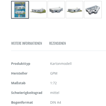
Zum
Anfang
der
Bildgalerie
springen
WEITERE INFORMATIONEN
REZENSIONEN
Weitere
Produkttyp
Kartonmodell
Informationen
Hersteller
GPM
Maßstab
1:72
Schwierigkeitsgrad
mittel
Bogenformat
DIN A4