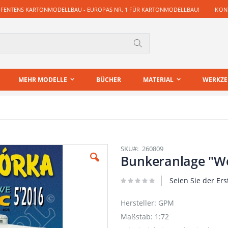
 FENTENS KARTONMODELLBAU - EUROPAS NR. 1 FÜR KARTONMODELLBAU!
KONT
Suche
MEHR MODELLE
BÜCHER
MATERIAL
WERKZ
SKU
260809
Bunkeranlage "W
Seien Sie der Ers
Hersteller: GPM
Maßstab: 1:72