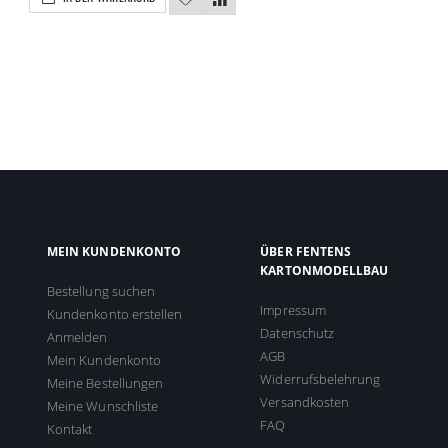
MEIN KUNDENKONTO
ÜBER FENTENS
KARTONMODELLBAU
Bestellung suchen
Impressum
Kundenkonto erstellen
Datenschutz
Anmelden
AGB
Mein Kundenkonto
Widerrufsbelehrung
Meine Bestellungen
Versandkosten
Meine Wunschliste
FAQ
Kontakt