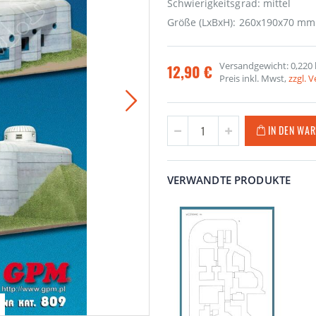
Schwierigkeitsgrad: mittel
Größe (LxBxH): 260x190x70 mm
Versandgewicht: 0,220 
12,90 €
Preis inkl. Mwst,
zzgl. 
IN DEN WA
VERWANDTE PRODUKTE
Bu