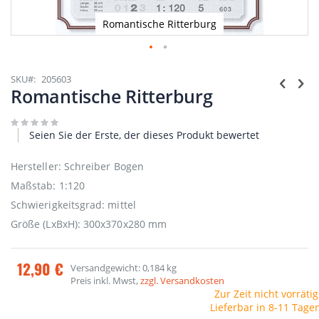
Romantische Ritterburg
Zum
Anfang
SKU
205603
der
Romantische Ritterburg
Bildgalerie
springen
Seien Sie der Erste, der dieses Produkt bewertet
Hersteller: Schreiber Bogen
Maßstab: 1:120
Schwierigkeitsgrad: mittel
Größe (LxBxH): 300x370x280 mm
12,90 €
Versandgewicht: 0,184 kg
Preis inkl. Mwst,
zzgl. Versandkosten
Zur Zeit nicht vorrätig
Lieferbar in 8-11 Tage