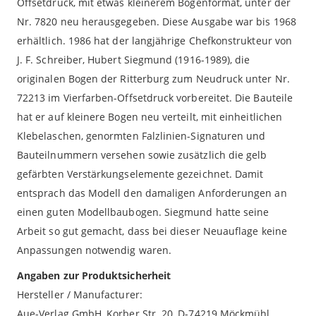
Offsetdruck, mit etwas kleinerem Bogenformat, unter der
Nr. 7820 neu herausgegeben. Diese Ausgabe war bis 1968
erhältlich. 1986 hat der langjährige Chefkonstrukteur von
J. F. Schreiber, Hubert Siegmund (1916-1989), die
originalen Bogen der Ritterburg zum Neudruck unter Nr.
72213 im Vierfarben-Offsetdruck vorbereitet. Die Bauteile
hat er auf kleinere Bogen neu verteilt, mit einheitlichen
Klebelaschen, genormten Falzlinien-Signaturen und
Bauteilnummern versehen sowie zusätzlich die gelb
gefärbten Verstärkungselemente gezeichnet. Damit
entsprach das Modell den damaligen Anforderungen an
einen guten Modellbaubogen. Siegmund hatte seine
Arbeit so gut gemacht, dass bei dieser Neuauflage keine
Anpassungen notwendig waren.
Angaben zur Produktsicherheit
Hersteller / Manufacturer:
Aue-Verlag GmbH, Korber Str. 20, D-74219 Möckmühl