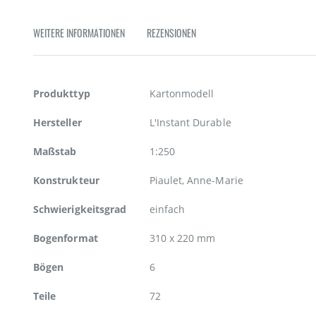
Zum
Anfang
WEITERE INFORMATIONEN
REZENSIONEN
der
Bildgalerie
springen
Weitere
Produkttyp
Kartonmodell
Informationen
Hersteller
L'Instant Durable
Maßstab
1:250
Konstrukteur
Piaulet, Anne-Marie
Schwierigkeitsgrad
einfach
Bogenformat
310 x 220 mm
Bögen
6
Teile
72