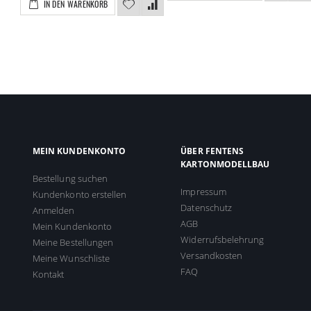
IN DEN WARENKORB
MEIN KUNDENKONTO
ÜBER FENTENS
KARTONMODELLBAU
Bestellung suchen
Impressum
Kundenkonto erstellen
Datenschutz
Anmelden
AGB
Mein Kundenkonto
Widerrufsbelehrung
Meine Bestellungen
Versandkosten
Meine Wunschliste
FAQ
Kontakt