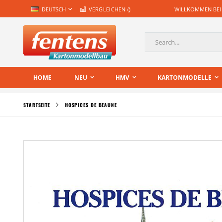
Zum
SPRACHE
DEUTSCH
VERGLEICHEN (
)
WILLKOMMEN BEI
Inhalt
springen
Suche
HOME
NEU
HMV
KARTONMODELLE
STARTSEITE
HOSPICES DE BEAUNE
Zum
Ende
der
Bildgalerie
springen