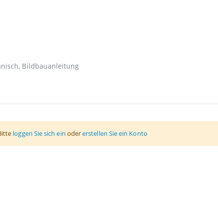
anisch, Bildbauanleitung
Bitte
loggen Sie sich ein
oder
erstellen Sie ein Konto