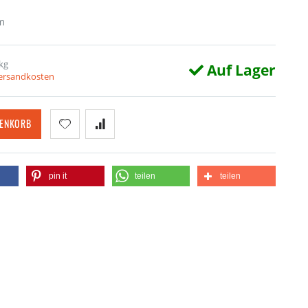
m
kg
Auf Lager
Versandkosten
RENKORB
pin it
teilen
teilen