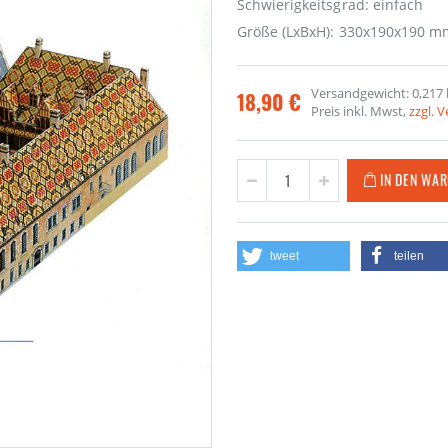
Schwierigkeitsgrad: einfach
Größe (LxBxH): 330x190x190 m
Versandgewicht: 0,217 
18,90 €
Preis inkl. Mwst,
zzgl. 
IN DEN WA
tweet
teilen