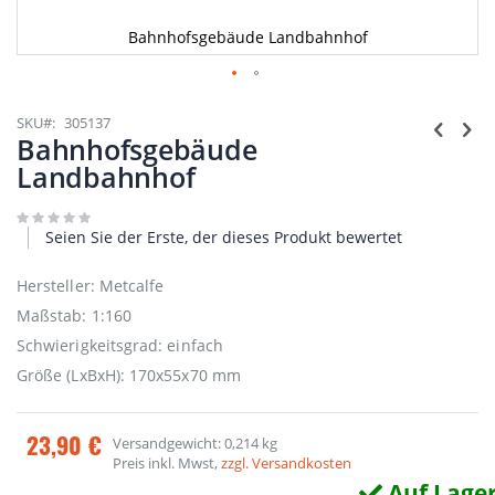
Bahnhofsgebäude Landbahnhof
Zum
Anfang
SKU
305137
der
Bahnhofsgebäude
Bildgalerie
Landbahnhof
springen
Seien Sie der Erste, der dieses Produkt bewertet
Hersteller: Metcalfe
Maßstab: 1:160
Schwierigkeitsgrad: einfach
Größe (LxBxH): 170x55x70 mm
23,90 €
Versandgewicht: 0,214 kg
Preis inkl. Mwst,
zzgl. Versandkosten
Auf Lage