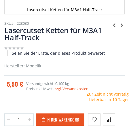
Lasercutset Ketten für M3A1 Half-Track
Zum
Anfang
SKU
228030
der
Lasercutset Ketten für M3A1
Bildgalerie
Half-Track
springen
Seien Sie der Erste, der dieses Produkt bewertet
Hersteller: Modelik
5,50 €
Versandgewicht: 0,100 kg
Preis inkl. Mwst,
zzgl. Versandkosten
Zur Zeit nicht vorrätig
Lieferbar in 10 Tage
IN DEN WARENKORB