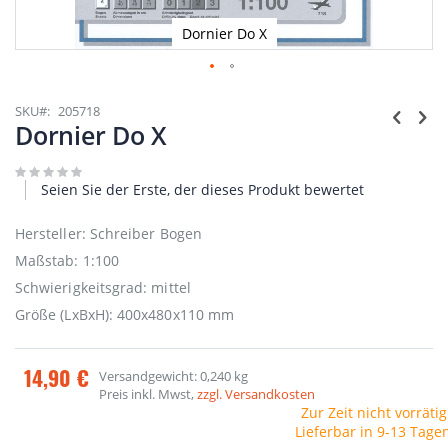
Dornier Do X
Zum
Anfang
SKU
205718
der
Dornier Do X
Bildgalerie
springen
Seien Sie der Erste, der dieses Produkt bewertet
Hersteller: Schreiber Bogen
Maßstab: 1:100
Schwierigkeitsgrad: mittel
Größe (LxBxH): 400x480x110 mm
14,90 €
Versandgewicht: 0,240 kg
Preis inkl. Mwst,
zzgl. Versandkosten
Zur Zeit nicht vorrätig
Lieferbar in 9-13 Tage