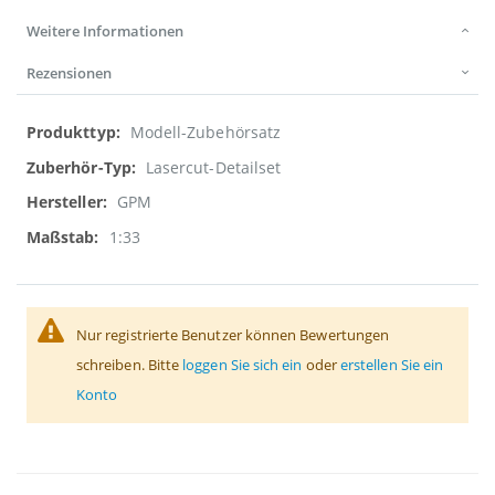
Weitere Informationen
Rezensionen
Weitere
Modell-Zubehörsatz
Informationen
Lasercut-Detailset
GPM
1:33
Nur registrierte Benutzer können Bewertungen
schreiben. Bitte
loggen Sie sich ein
oder
erstellen Sie ein
Konto