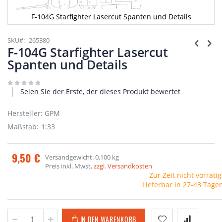
F-104G Starfighter Lasercut Spanten und Details
Zum
Anfang
SKU
265380
der
F-104G Starfighter Lasercut
Bildgalerie
Spanten und Details
springen
Seien Sie der Erste, der dieses Produkt bewertet
Hersteller: GPM
Maßstab: 1:33
9,50 €
Versandgewicht: 0,100 kg
Preis inkl. Mwst,
zzgl. Versandkosten
Zur Zeit nicht vorrätig
Lieferbar in 27-43 Tage
IN DEN WARENKORB