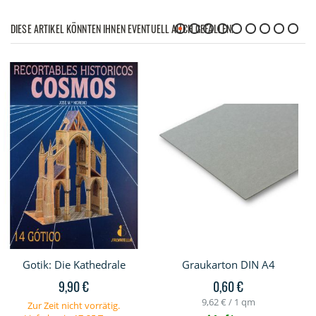
DIESE ARTIKEL KÖNNTEN IHNEN EVENTUELL AUCH GEFALLEN!
Gotik: Die Kathedrale
Graukarton DIN A4
9,90 €
0,60 €
9,62 €
/ 1 qm
Zur Zeit nicht vorrätig.