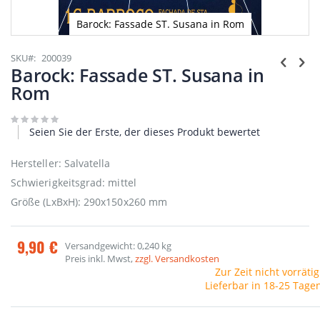
Barock: Fassade ST. Susana in Rom
Zum
Anfang
SKU
200039
der
Barock: Fassade ST. Susana in
Bildgalerie
Rom
springen
Seien Sie der Erste, der dieses Produkt bewertet
Hersteller: Salvatella
Schwierigkeitsgrad: mittel
Größe (LxBxH): 290x150x260 mm
9,90 €
Versandgewicht: 0,240 kg
Preis inkl. Mwst,
zzgl. Versandkosten
Zur Zeit nicht vorrätig
Lieferbar in 18-25 Tage