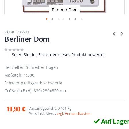
Berliner Dom
Zum
Anfang
SKU
205630
der
Berliner Dom
Bildgalerie
springen
Seien Sie der Erste, der dieses Produkt bewertet
Hersteller: Schreiber Bogen
Maßstab: 1:300
Schwierigkeitsgrad: schwierig
Größe (LxBxH): 330x280x320 mm
19,90 €
Versandgewicht: 0,461 kg
Preis inkl. Mwst,
zzgl. Versandkosten
Auf Lage