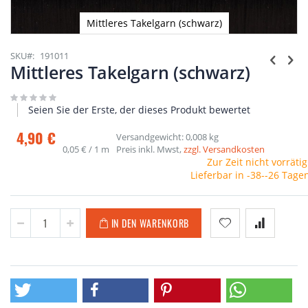
Mittleres Takelgarn (schwarz)
Zum
Anfang
SKU
191011
der
Mittleres Takelgarn (schwarz)
Bildgalerie
springen
Seien Sie der Erste, der dieses Produkt bewertet
4,90 €
Versandgewicht: 0,008 kg
0,05 €
/ 1 m
Preis inkl. Mwst,
zzgl. Versandkosten
Zur Zeit nicht vorrätig
Lieferbar in -38--26 Tage
IN DEN WARENKORB