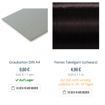
Graukarton DIN A4
Feines Takelgarn (schwarz)
0,60 €
4,90 €
9,62 €
/ 1 qm
0,05 €
/ 1 m
Auf Lager
Zur Zeit nicht vorrätig.
Lieferbar in -41--35 Tagen
IN DEN WARENKORB
IN DEN WARENKORB