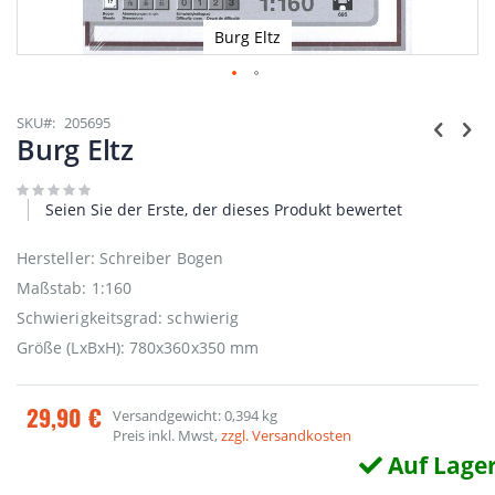
Burg Eltz
Zum
Anfang
SKU
205695
der
Burg Eltz
Bildgalerie
springen
Seien Sie der Erste, der dieses Produkt bewertet
Hersteller: Schreiber Bogen
Maßstab: 1:160
Schwierigkeitsgrad: schwierig
Größe (LxBxH): 780x360x350 mm
29,90 €
Versandgewicht: 0,394 kg
Preis inkl. Mwst,
zzgl. Versandkosten
Auf Lage