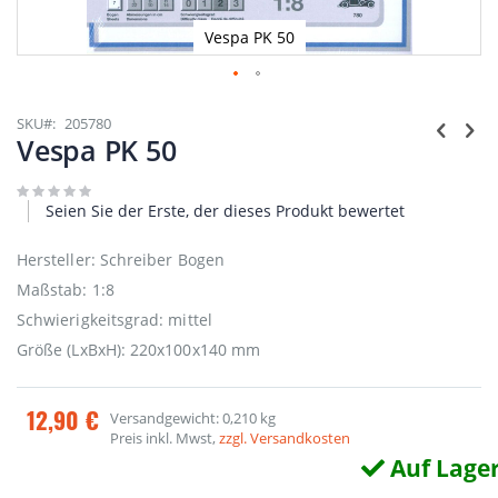
Vespa PK 50
Zum
Anfang
SKU
205780
der
Vespa PK 50
Bildgalerie
springen
Seien Sie der Erste, der dieses Produkt bewertet
Hersteller: Schreiber Bogen
Maßstab: 1:8
Schwierigkeitsgrad: mittel
Größe (LxBxH): 220x100x140 mm
12,90 €
Versandgewicht: 0,210 kg
Preis inkl. Mwst,
zzgl. Versandkosten
Auf Lage