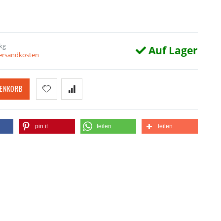
kg
Auf Lager
Versandkosten
RENKORB
pin it
teilen
teilen