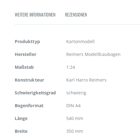
Zum
Anfang
WEITERE INFORMATIONEN
REZENSIONEN
der
Bildgalerie
springen
Weitere
Produkttyp
Kartonmodell
Informationen
Hersteller
Reimers Modellbaubogen
Maßstab
1:24
Konstrukteur
Karl Harro Reimers
Schwierigkeitsgrad
schwierig
Bogenformat
DIN A4
Länge
540 mm
Breite
350 mm