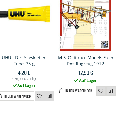
UHU - Der Alleskleber,
M.S. Oldtimer-Models Euler
Tube, 35 g
Postflugzeug 1912
4,20 €
12,90 €
120,00 €
/ 1 kg
Auf Lager
I
Auf Lager
IN DEN WARENKORB
IN DEN WARENKORB