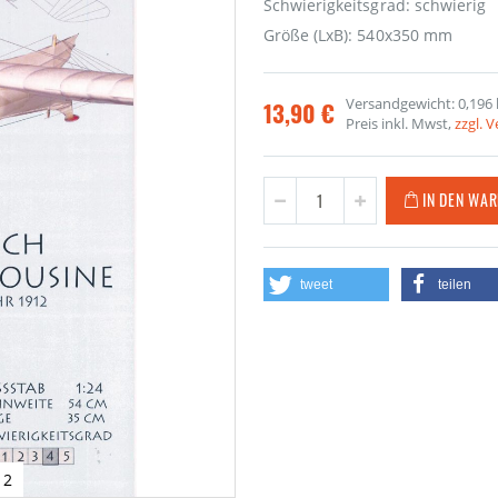
Schwierigkeitsgrad: schwierig
Größe (LxB): 540x350 mm
Versandgewicht: 0,196 
13,90 €
Preis inkl. Mwst,
zzgl. 
IN DEN WA
tweet
teilen
12