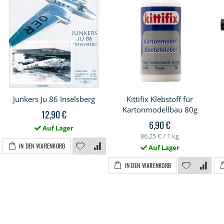
Junkers Ju 86 Inselsberg
Kittifix Klebstoff für
Kartonmodellbau 80g
12,90 €
6,90 €
Auf Lager
86,25 €
/ 1 kg
IN DEN WARENKORB
Auf Lager
IN DEN WARENKORB