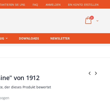
AKTIEREN SIE UNS
FAQ
ANMELDEN
EIN KONTO ERSTELLEN
Artikel
0
Cart
EUG
DOWNLOADS
NEWSLETTER
sine" von 1912
te, der dieses Produkt bewertet
ubogen