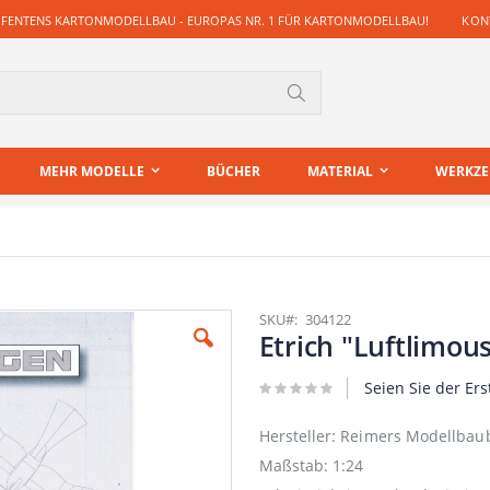
 FENTENS KARTONMODELLBAU - EUROPAS NR. 1 FÜR KARTONMODELLBAU!
KONT
Suche
MEHR MODELLE
BÜCHER
MATERIAL
WERKZ
SKU
304122
Etrich "Luftlimou
Seien Sie der Ers
Hersteller: Reimers Modellba
Maßstab: 1:24