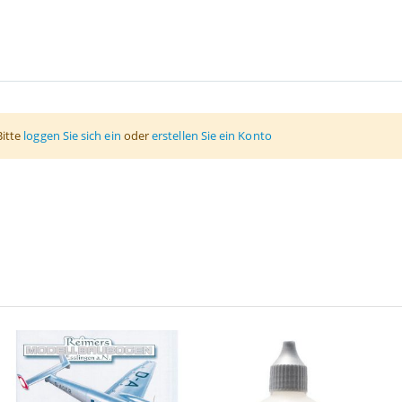
Bitte
loggen Sie sich ein
oder
erstellen Sie ein Konto