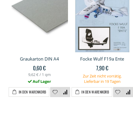
Graukarton DIN A4
Focke Wulf F19a Ente
0,60 €
7,90 €
9,62 €
/ 1 qm
Zur Zeit nicht vorrätig.
Auf Lager
Lieferbar in 19 Tagen
IN DEN WARENKORB
IN DEN WARENKORB