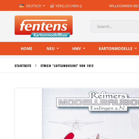
Zum
SPRACHE
DEUTSCH
VERGLEICHEN (
)
WILLKOMMEN BEI
Inhalt
springen
Suche
HOME
NEU
HMV
KARTONMODELLE
STARTSEITE
ETRICH "LUFTLIMOUSINE" VON 1912
Zum
Ende
der
Bildgalerie
springen