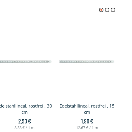
delstahllineal, rostfrei , 30
Edelstahllineal, rostfrei , 15
40 E
cm
cm
D-40
2,50 €
1,90 €
8,33 €
/ 1 m
12,67 €
/ 1 m