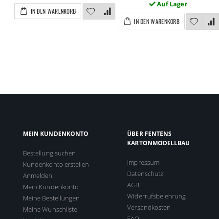
Auf Lager
IN DEN WARENKORB
IN DEN WARENKORB
MEIN KUNDENKONTO
ÜBER FENTENS
KARTONMODELLBAU
Bestellung suchen
Impressum
Kundenkonto erstellen
Datenschutz
Anmelden
AGB
Mein Kundenkonto
Widerrufsbelehrung
Meine Bestellungen
Versandkosten
Meine Wunschliste
FAQ