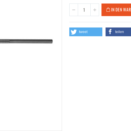
IN DEN WA
tweet
teilen