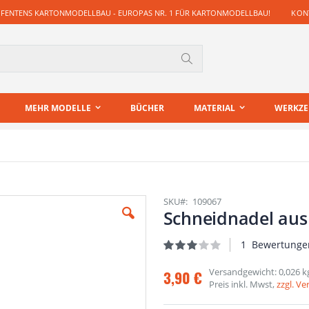
 FENTENS KARTONMODELLBAU - EUROPAS NR. 1 FÜR KARTONMODELLBAU!
KONT
Suche
MEHR MODELLE
BÜCHER
MATERIAL
WERKZ
SKU
109067
Schneidnadel aus
1
Bewertunge
Bewertung:
60
100
% of
Versandgewicht: 0,026 k
3,90 €
Preis inkl. Mwst,
zzgl. V