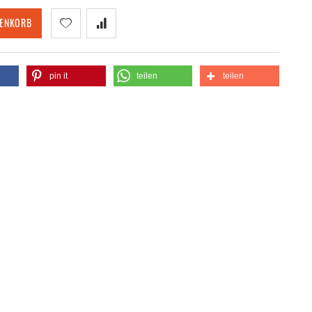
RENKORB
pin it
teilen
teilen