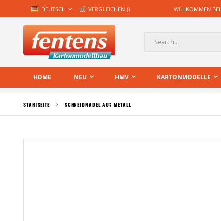
Zum
SPRACHE
DEUTSCH
VERGLEICHEN (
)
WILLKOMMEN BEI
Inhalt
springen
Suche
HOME
NEU
HMV
KARTONMODELLE
STARTSEITE
SCHNEIDNADEL AUS METALL
Zum
Ende
der
Bildgalerie
springen