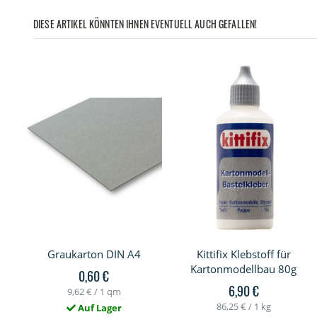
DIESE ARTIKEL KÖNNTEN IHNEN EVENTUELL AUCH GEFALLEN!
Graukarton DIN A4
Kittifix Klebstoff für
Kartonmodellbau 80g
0,60 €
6,90 €
9,62 €
/ 1 qm
86,25 €
/ 1 kg
Auf Lager