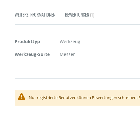
Zum
Anfang
WEITERE INFORMATIONEN
BEWERTUNGEN
1
der
Bildgalerie
springen
Weitere
Produkttyp
Werkzeug
Informationen
Werkzeug-Sorte
Messer
Nur registrierte Benutzer können Bewertungen schreiben. 