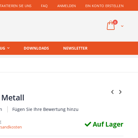
AKTIEREN SIE UNS
FAQ
ANMELDEN
EIN KONTO ERSTELLEN
Artikel
0
Cart
EUG
DOWNLOADS
NEWSLETTER
 Metall
n
Fügen Sie Ihre Bewertung hinzu
g
Auf Lager
ersandkosten