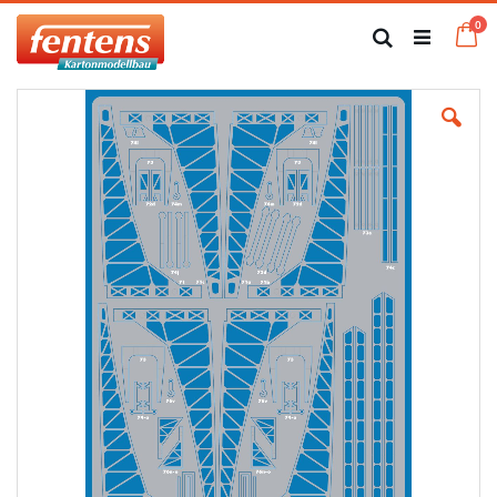
Zum
Art
0
Inhalt
Ca
Suche
springen
Zum
Ende
der
Bildgalerie
springen