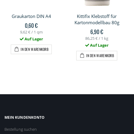
Graukarton DIN A4
Kittifix Klebstoff für
Kartonmodellbau 80g
0,60 €
6,90 €
9,62 €
/ 1 qm
86,25 €
/ 1 kg
Auf Lager
Auf Lager
IN DEN WARENKORB
IN DEN WARENKORB
MEIN KUNDENKONTO
Bestellung suchen