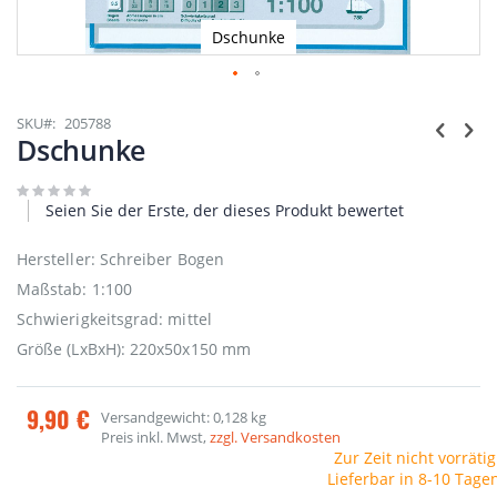
Dschunke
Zum
Anfang
SKU
205788
der
Dschunke
Bildgalerie
springen
Seien Sie der Erste, der dieses Produkt bewertet
Hersteller: Schreiber Bogen
Maßstab: 1:100
Schwierigkeitsgrad: mittel
Größe (LxBxH): 220x50x150 mm
9,90 €
Versandgewicht: 0,128 kg
Preis inkl. Mwst,
zzgl. Versandkosten
Zur Zeit nicht vorrätig
Lieferbar in 8-10 Tage