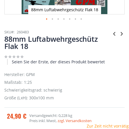
88mm Luftabwehrgeschütz Flak 18
Zum
Anfang
SKU
260483
der
88mm Luftabwehrgeschütz
Bildgalerie
Flak 18
springen
Seien Sie der Erste, der dieses Produkt bewertet
Hersteller: GPM
Maßstab: 1:25
Schwierigkeitsgrad: schwierig
Größe (LxH): 300x100 mm
24,90 €
Versandgewicht: 0,228 kg
Preis inkl. Mwst,
zzgl. Versandkosten
Zur Zeit nicht vorrätig