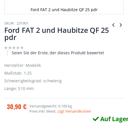
Ford FAT 2 und Haubitze QF 25 pdr
Zum
Anfang
SKU
231901
der
Ford FAT 2 und Haubitze QF 25
Bildgalerie
pdr
springen
Seien Sie der Erste, der dieses Produkt bewertet
Hersteller: Modelik
Maßstab: 1:25
Schwierigkeitsgrad: schwierig
Länge: 510 mm
30,90 €
Versandgewicht: 0,100 kg
Preis inkl. Mwst,
zzgl. Versandkosten
Auf Lage