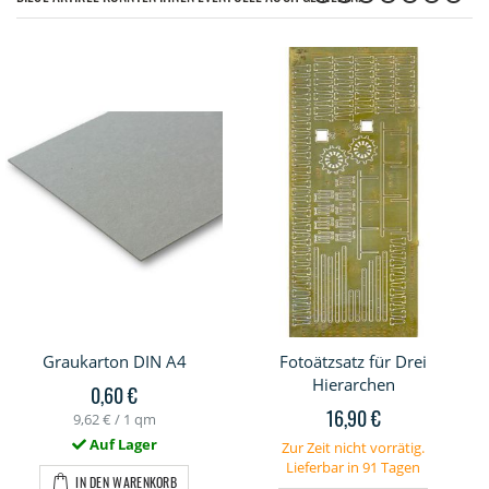
Graukarton DIN A4
Fotoätzsatz für Drei
Hierarchen
0,60 €
16,90 €
9,62 €
/ 1 qm
Auf Lager
Zur Zeit nicht vorrätig.
Lieferbar in 91 Tagen
IN DEN WARENKORB