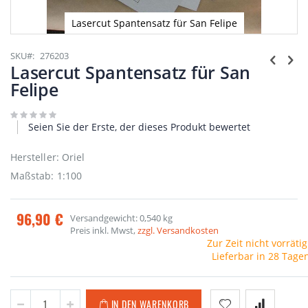
Lasercut Spantensatz für San Felipe
Zum
Anfang
SKU
276203
der
Lasercut Spantensatz für San
Bildgalerie
Felipe
springen
Seien Sie der Erste, der dieses Produkt bewertet
Hersteller: Oriel
Maßstab: 1:100
96,90 €
Versandgewicht: 0,540 kg
Preis inkl. Mwst,
zzgl. Versandkosten
Zur Zeit nicht vorrätig
Lieferbar in 28 Tage
IN DEN WARENKORB