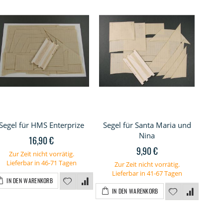
Segel für HMS Enterprize
Segel für Santa Maria und
S
Nina
16,90 €
9,90 €
Zur Zeit nicht vorrätig.
Z
Lieferbar in 46-71 Tagen
L
Zur Zeit nicht vorrätig.
Lieferbar in 41-67 Tagen
IN DEN WARENKORB
I
IN DEN WARENKORB