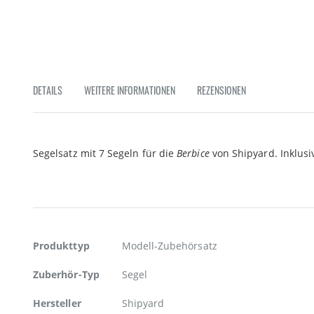
Zum
Anfang
der
Bildgalerie
springen
DETAILS
WEITERE INFORMATIONEN
REZENSIONEN
Segelsatz mit 7 Segeln für die
Berbice
von Shipyard. Inklusiv
Weitere
Produkttyp
Modell-Zubehörsatz
Informationen
Zuberhör-Typ
Segel
Hersteller
Shipyard