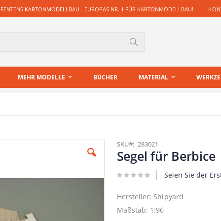
 FENTENS KARTONMODELLBAU - EUROPAS NR. 1 FÜR KARTONMODELLBAU!
KONT
Suche
MEHR MODELLE
BÜCHER
MATERIAL
WERKZ
SKU
283021
Segel für Berbice
Seien Sie der Ers
Hersteller: Shipyard
Maßstab: 1:96