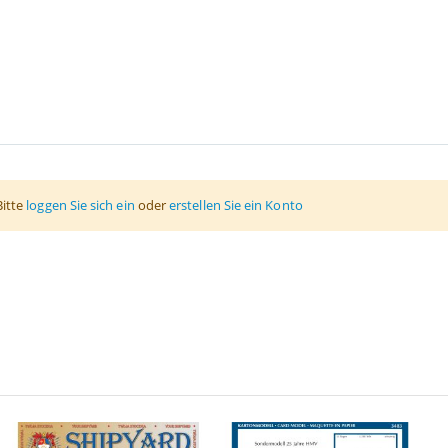
Bitte
loggen Sie sich ein
oder
erstellen Sie ein Konto