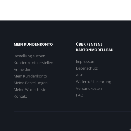
MEIN KUNDENKONTO
ÜBER FENTENS
KARTONMODELLBAU
Bestellung suchen
Impressum
Kundenkonto erstellen
Datenschutz
Anmelden
AGB
Mein Kundenkonto
Widerrufsbelehrung
Meine Bestellungen
Versandkosten
Meine Wunschliste
FAQ
Kontakt