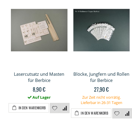
Lasercutsatz und Masten
Blöcke, Jungfern und Rollen
für Berbice
für Berbice
8,90 €
27,90 €
Auf Lager
Zur Zeit nicht vorrätig.
Lieferbar in 26-31 Tagen
IN DEN WARENKORB
IN DEN WARENKORB