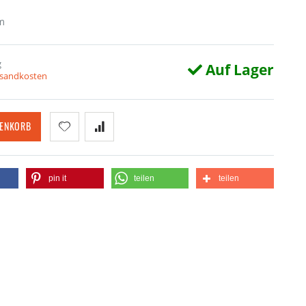
m
g
Auf Lager
ersandkosten
RENKORB
pin it
teilen
teilen
Burg Blankenstein