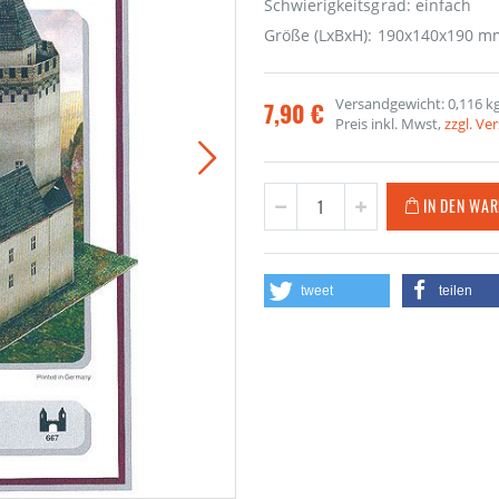
Schwierigkeitsgrad: einfach
Größe (LxBxH): 190x140x190 m
Versandgewicht: 0,116 k
7,90 €
Preis inkl. Mwst,
zzgl. V
IN DEN WA
tweet
teilen