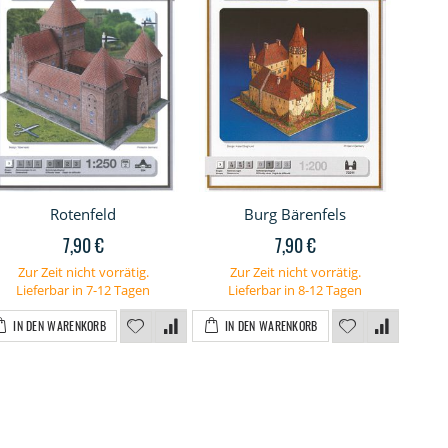
Rotenfeld
Burg Bärenfels
Hafe
7,90 €
7,90 €
Zur Zeit nicht vorrätig.
Zur Zeit nicht vorrätig.
Lieferbar in 7-12 Tagen
Lieferbar in 8-12 Tagen
I
IN DEN WARENKORB
IN DEN WARENKORB