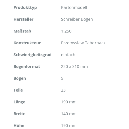
Weitere
Produkttyp
Kartonmodell
Informationen
Hersteller
Schreiber Bogen
Maßstab
1:250
Konstrukteur
Przemyslaw Tabernacki
Schwierigkeitsgrad
einfach
Bogenformat
220 x 310 mm
Bögen
5
Teile
23
Länge
190 mm
Breite
140 mm
Höhe
190 mm