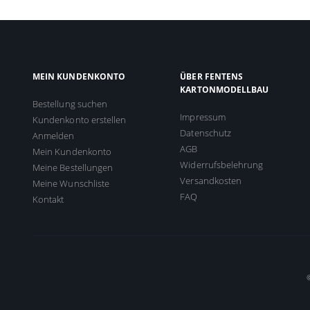
MEIN KUNDENKONTO
ÜBER FENTENS
KARTONMODELLBAU
Bestellung suchen
Impressum
Kundenkonto erstellen
Datenschutz
Anmelden
AGB
Mein Kundenkonto
Widerrufsbelehrung
Meine Bestellungen
Versandkosten
Meine Wunschliste
FAQ
Kontakt