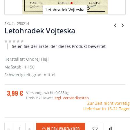
Letohradek Vojteska
Zum
Anfang
SKU
250214
der
Letohradek Vojteska
Bildgalerie
springen
Seien Sie der Erste, der dieses Produkt bewertet
Hersteller: Ondrej Hejl
Maßstab: 1:150
Schwierigkeitsgrad: mittel
3,99 €
Versandgewicht: 0,085 kg
Preis inkl. Mwst,
zzgl. Versandkosten
Zur Zeit nicht vorrätig
Lieferbar in 16-21 Tage
IN DEN WARENKORB