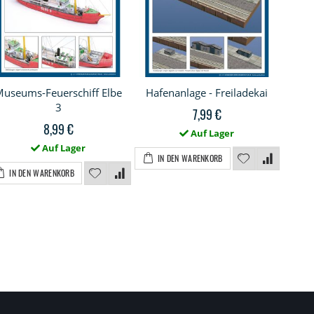
Museums-Feuerschiff Elbe
Hafenanlage - Freiladekai
Seeb
3
7,99 €
8,99 €
Auf Lager
Auf Lager
IN DEN WARENKORB
I
IN DEN WARENKORB