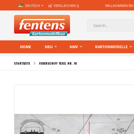
Zum
SPRACHE
DEUTSCH
VERGLEICHEN (
)
WILLKOMMEN BEI
Inhalt
springen
Suche
HOME
NEU
HMV
KARTONMODELLE
STARTSEITE
FEUERSCHIFF TEXEL NR. 10
Zum
Ende
der
Bildgalerie
springen