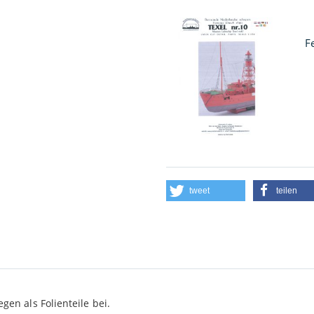
F
tweet
teilen
gen als Folienteile bei.