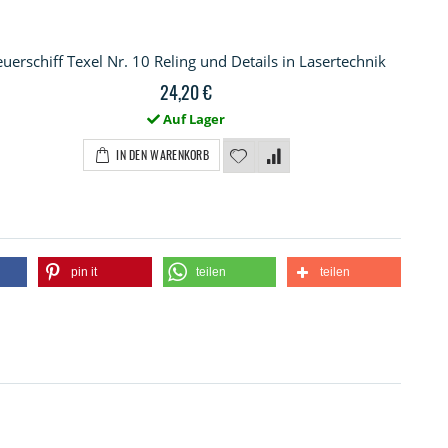
euerschiff Texel Nr. 10 Reling und Details in Lasertechnik
24,20 €
Auf Lager
IN DEN WARENKORB
pin it
teilen
teilen