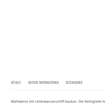
Zum
Anfang
der
Bildgalerie
springen
DETAILS
WEITERE INFORMATIONEN
REZENSIONEN
Wahlweise mit Unterwasserschiff baubar. Die Relingteile lie