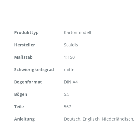
Weitere
Produkttyp
Kartonmodell
Informationen
Hersteller
Scaldis
Maßstab
1:150
Schwierigkeitsgrad
mittel
Bogenformat
DIN A4
Bögen
5,5
Teile
567
Anleitung
Deutsch, Englisch, Niederländisch,