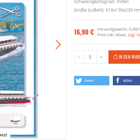
Schwierigkeitsgrad: mittel
Größe (LxBxH): 610x130x230 m
Versandgewicht: 0,390 
16,90 €
Preis inkl. Mwst,
zzgl. 
IN DEN WA
tweet
teilen
iel
Boden