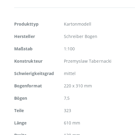
Weitere
Produkttyp
Kartonmodell
Informationen
Hersteller
Schreiber Bogen
Maßstab
1:100
Konstrukteur
Przemyslaw Tabernacki
Schwierigkeitsgrad
mittel
Bogenformat
220 x 310 mm
Bögen
7,5
Teile
323
Länge
610 mm