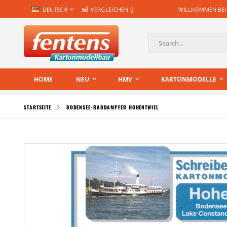
Zum
SPRACHE
DEUTSCH
VERGLEICHEN (
)
WILLKOMMEN BEI
Inhalt
springen
Suche
HOME
NEU
HMV
KARTONMODELLE
STARTSEITE
BODENSEE-RADDAMPFER HOHENTWIEL
Zum
Ende
der
Bildgalerie
springen