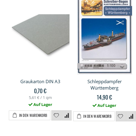
Graukarton DIN A3
Schleppdampfer
Württemberg
0,70 €
14,90 €
5,61 €
/ 1 qm
Auf Lager
Auf Lager
IN DEN WARENKORB
IN DEN WARENKORB