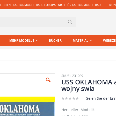
 FENTENS KARTONMODELLBAU - EUROPAS NR. 1 FÜR KARTONMODELLBAU!
KONT
Suche
MEHR MODELLE
BÜCHER
MATERIAL
WERKZ
SKU
231029
USS OKLAHOMA am
wojny swia
Seien Sie der Ers
Hersteller: Modelik