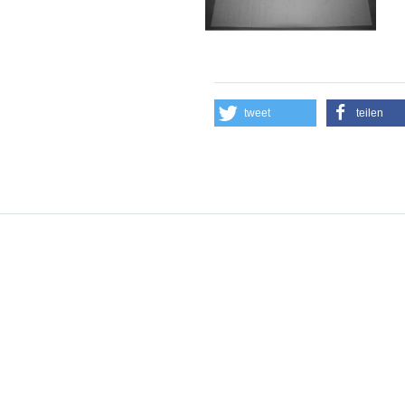
tweet
teilen