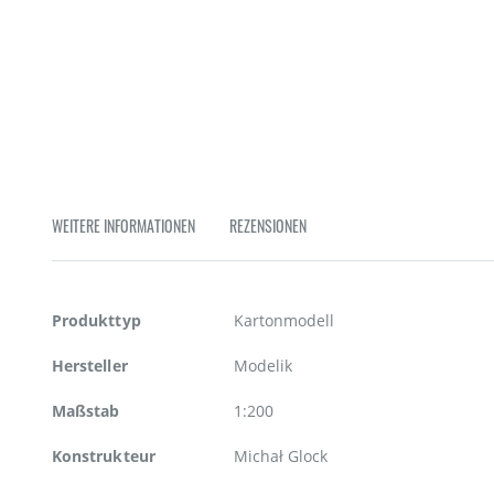
Zum
Anfang
der
Bildgalerie
springen
WEITERE INFORMATIONEN
REZENSIONEN
Weitere
Produkttyp
Kartonmodell
Informationen
Hersteller
Modelik
Maßstab
1:200
Konstrukteur
Michał Glock