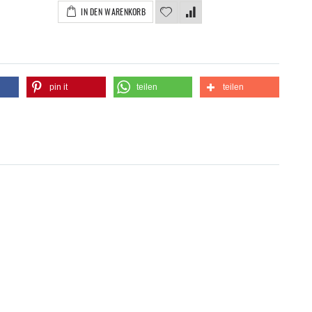
IN DEN WARENKORB
pin it
teilen
teilen