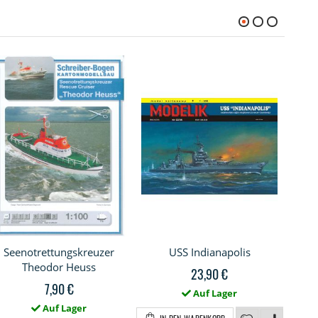
Seenotrettungskreuzer
USS Indianapolis
Schw
Theodor Heuss
23,90 €
7,90 €
Auf Lager
Auf Lager
Z