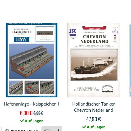
Hafenanlage - Kaispeicher 1
Holländischer Tanker
Chevron Nederland
Sonderpreis
6,00 €
8,99 €
47,90 €
Auf Lager
Auf Lager