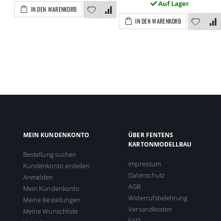
Auf Lager
IN DEN WARENKORB
IN DEN WARENKORB
MEIN KUNDENKONTO
ÜBER FENTENS
KARTONMODELLBAU
Bestellung suchen
Impressum
Kundenkonto erstellen
Datenschutz
Anmelden
AGB
Mein Kundenkonto
Widerrufsbelehrung
Meine Bestellungen
Versandkosten
Meine Wunschliste
FAQ