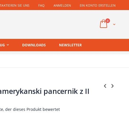
AKTIEREN SIE UNS
FAQ
ANMELDEN
EIN KONTO ERSTELLEN
Artikel
0
Cart
EUG
DOWNLOADS
NEWSLETTER
erykanski pancernik z II
te, der dieses Produkt bewertet