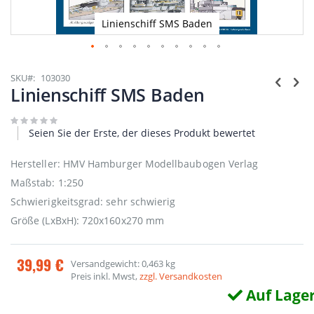
Linienschiff SMS Baden
Zum
Anfang
SKU
103030
der
Linienschiff SMS Baden
Bildgalerie
springen
Seien Sie der Erste, der dieses Produkt bewertet
Hersteller: HMV Hamburger Modellbaubogen Verlag
Maßstab: 1:250
Schwierigkeitsgrad: sehr schwierig
Größe (LxBxH): 720x160x270 mm
39,99 €
Versandgewicht: 0,463 kg
Preis inkl. Mwst,
zzgl. Versandkosten
Auf Lage