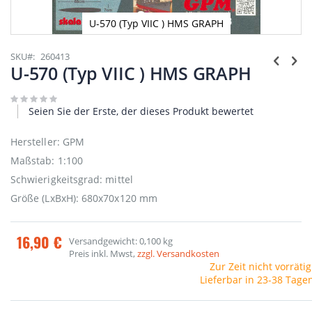
U-570 (Typ VIIC ) HMS GRAPH
Zum
Anfang
SKU
260413
der
U-570 (Typ VIIC ) HMS GRAPH
Bildgalerie
springen
Seien Sie der Erste, der dieses Produkt bewertet
Hersteller: GPM
Maßstab: 1:100
Schwierigkeitsgrad: mittel
Größe (LxBxH): 680x70x120 mm
16,90 €
Versandgewicht: 0,100 kg
Preis inkl. Mwst,
zzgl. Versandkosten
Zur Zeit nicht vorrätig
Lieferbar in 23-38 Tage