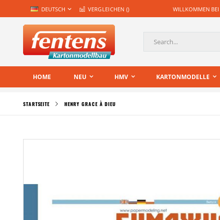
Zum
SPRACHE
DEUTSCH
VERGLEICHEN (
)
WILLKOMMEN BEI
Inhalt
springen
Suche
HOME
NEU
HMV
KARTONMODELLE
STARTSEITE
HENRY GRACE À DIEU
Zum
Ende
der
Bildgalerie
springen