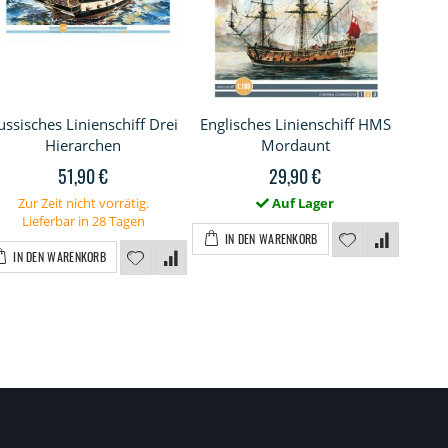
ussisches Linienschiff Drei
Englisches Linienschiff HMS
Las
Hierarchen
Mordaunt
51,90 €
29,90 €
Zur Zeit nicht vorrätig.
Auf Lager
Z
Lieferbar in 28 Tagen
IN DEN WARENKORB
IN DEN WARENKORB
I