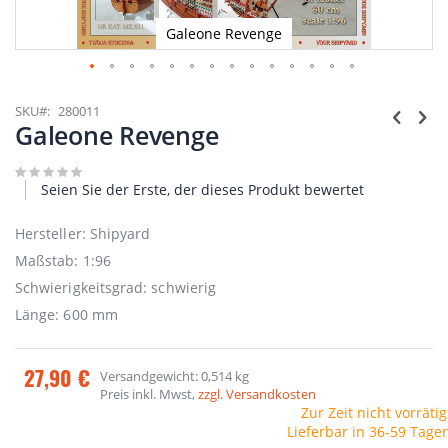
Galeone Revenge
Zum
Anfang
SKU
280011
der
Galeone Revenge
Bildgalerie
springen
Seien Sie der Erste, der dieses Produkt bewertet
Hersteller: Shipyard
Maßstab: 1:96
Schwierigkeitsgrad: schwierig
Länge: 600 mm
27,90 €
Versandgewicht: 0,514 kg
Preis inkl. Mwst,
zzgl. Versandkosten
Zur Zeit nicht vorrätig
Lieferbar in 36-59 Tage