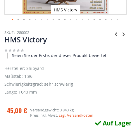
HMS Victory
Zum
Anfang
SKU
280002
der
HMS Victory
Bildgalerie
springen
Seien Sie der Erste, der dieses Produkt bewertet
Hersteller: Shipyard
Maßstab: 1:96
Schwierigkeitsgrad: sehr schwierig
Länge: 1040 mm
45,00 €
Versandgewicht: 0,843 kg
Preis inkl. Mwst,
zzgl. Versandkosten
Auf Lage